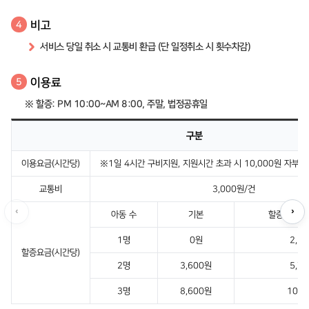
비고
4
서비스 당일 취소 시 교통비 환급 (단 일정취소 시 횟수차감)
이용료
5
※ 할증: PM 10:00~AM 8:00, 주말, 법정공휴일
구분
이용요금(시간당)
※1일 4시간 구비지원, 지원시간 초과 시 10,000원 자부담(
교통비
3,000원/건
‹
›
아동 수
기본
할증시간·주
1명
0원
2,1
할증요금(시간당)
2명
3,600원
5,7
3명
8,600원
10,7