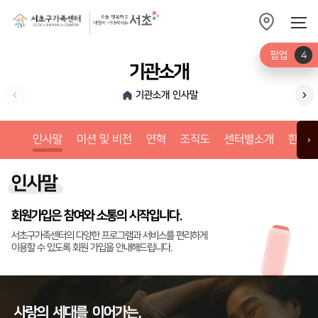
팝업
4
기관소개
기관소개
인사말
›
›
미션
인사말
미션 및 비전
연혁
조직도
센터별소개
한눈에
›
인사말
회원가입은 참여와 소통의 시작입니다.
서초구가족센터의 다양한 프로그램과 서비스를 편리하게
이용할 수 있도록 회원 가입을 안내해드립니다.
사랑의
세대를
이어가는,