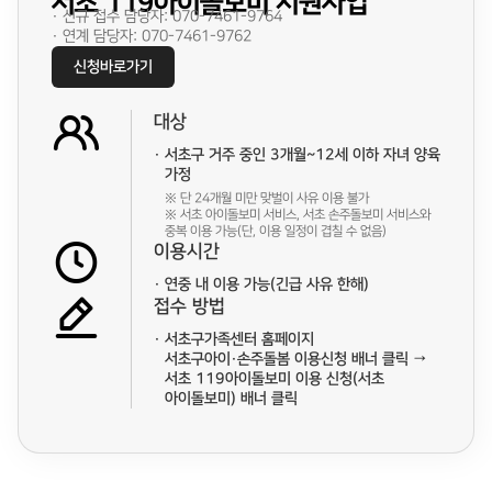
서초 119아이돌보미 지원사업
· 신규 접수 담당자: 070-7461-9764
· 연계 담당자: 070-7461-9762
신청바로가기
대상
서초구 거주 중인 3개월~12세 이하 자녀 양육
가정
※ 단 24개월 미만 맞벌이 사유 이용 불가
※ 서초 아이돌보미 서비스, 서초 손주돌보미 서비스와
중복 이용 가능(단, 이용 일정이 겹칠 수 없음)
이용시간
연중 내 이용 가능(긴급 사유 한해)
접수 방법
서초구가족센터 홈페이지
서초구아이·손주돌봄 이용신청 배너 클릭 →
서초 119아이돌보미 이용 신청(서초
아이돌보미) 배너 클릭