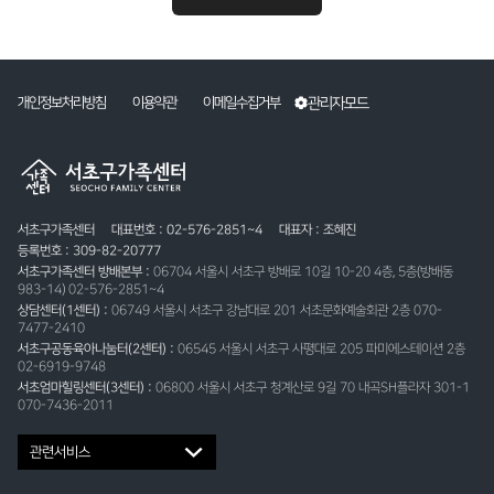
관리자모드
개인정보처리방침
이용약관
이메일수집거부
서초구가족센터
대표번호 : 02-576-2851~4
대표자 : 조혜진
등록번호 : 309-82-20777
서초구가족센터 방배본부 :
06704 서울시 서초구 방배로 10길 10-20 4층, 5층(방배동
983-14) 02-576-2851~4
상담센터(1센터) :
06749 서울시 서초구 강남대로 201 서초문화예술회관 2층 070-
7477-2410
서초구공동육아나눔터(2센터) :
06545 서울시 서초구 사평대로 205 파미에스테이션 2층
02-6919-9748
서초엄마힐링센터(3센터) :
06800 서울시 서초구 청계산로 9길 70 내곡SH플라자 301-1
070-7436-2011
관련서비스