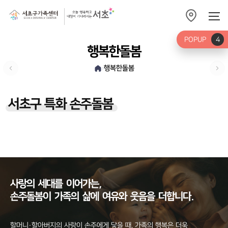
POPUP
4
행복한돌봄
행복한돌봄
›
서초구 특화 손주돌봄
사랑의
세대를
이어가는,
손주돌봄이
가족의
삶에
여유와
웃음을
더합니다.
할머니·할아버지의 사랑이 손주에게 닿을 때, 가족의 행복은 더욱