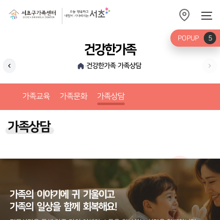
POPUP
5
건강한가족
건강한가족
가족상담
›
›
가족문화
가족교육
가족문화
가족상담
가족상담
가족의
이야기에
귀
기울이고
가족의
일상을
함께
회복해요!