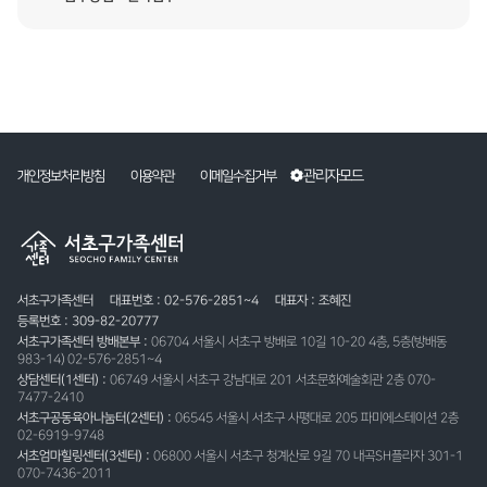
관리자모드
개인정보처리방침
이용약관
이메일수집거부
서초구가족센터
대표번호 : 02-576-2851~4
대표자 : 조혜진
등록번호 : 309-82-20777
서초구가족센터 방배본부 :
06704 서울시 서초구 방배로 10길 10-20 4층, 5층(방배동
983-14) 02-576-2851~4
상담센터(1센터) :
06749 서울시 서초구 강남대로 201 서초문화예술회관 2층 070-
7477-2410
서초구공동육아나눔터(2센터) :
06545 서울시 서초구 사평대로 205 파미에스테이션 2층
02-6919-9748
서초엄마힐링센터(3센터) :
06800 서울시 서초구 청계산로 9길 70 내곡SH플라자 301-1
070-7436-2011