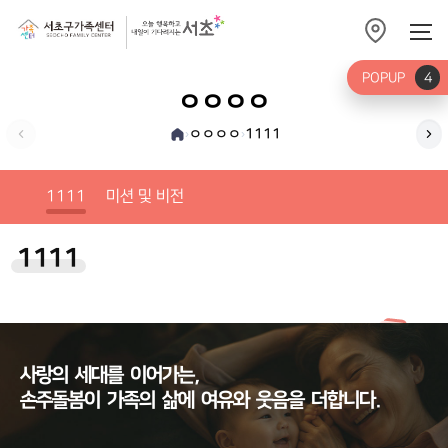
POPUP
4
ㅇㅇㅇㅇ
ㅇㅇㅇㅇ
1111
›
›
미션
1111
미션 및 비전
1111
사랑의
세대를
이어가는,
손주돌봄이
가족의
삶에
여유와
웃음을
더합니다.