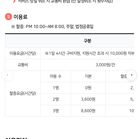
서비스 당일 취소 시 교통비 환급 (단 일정취소 시 횟수차감)
이용료
5
※ 할증: PM 10:00~AM 8:00, 주말, 법정공휴일
구분
이용요금(시간당)
※1일 4시간 구비지원, 지원시간 초과 시 10,000원 자부담(
교통비
3,000원/건
‹
›
아동 수
기본
할증시간·주
1명
0원
2,1
할증요금(시간당)
2명
3,600원
5,7
3명
8,600원
10,7