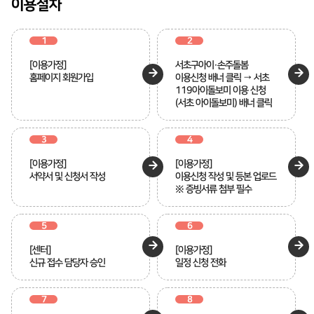
이용절차
1
2
[이용가정]
서초구아이·손주돌봄
홈페이지 회원가입
이용신청 배너 클릭 → 서초
119아이돌보미 이용 신청
(서초 아이돌보미) 배너 클릭
3
4
[이용가정]
[이용가정]
서약서 및 신청서 작성
이용신청 작성 및 등본 업로드
※ 증빙서류 첨부 필수
5
6
[센터]
[이용가정]
신규 접수 담당자 승인
일정 신청 전화
7
8