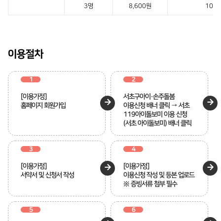
3명
8,600원
10,7
이용절차
1
2
[이용가정]
서초구아이·손주돌봄
홈페이지 회원가입
이용신청 배너 클릭 → 서초
119아이돌보미 이용 신청
(서초 아이돌보미) 배너 클릭
3
4
[이용가정]
[이용가정]
서약서 및 신청서 작성
이용신청 작성 및 등본 업로드
※ 증빙서류 첨부 필수
5
6