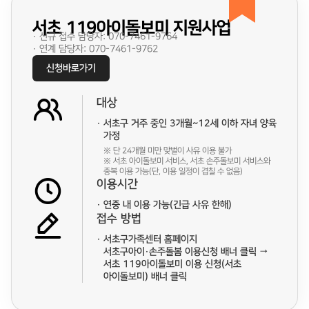
서초 119아이돌보미 지원사업
· 신규 접수 담당자: 070-7461-9764
· 연계 담당자: 070-7461-9762
신청바로가기
대상
서초구 거주 중인 3개월~12세 이하 자녀 양육
가정
※ 단 24개월 미만 맞벌이 사유 이용 불가
※ 서초 아이돌보미 서비스, 서초 손주돌보미 서비스와
중복 이용 가능(단, 이용 일정이 겹칠 수 없음)
이용시간
연중 내 이용 가능(긴급 사유 한해)
접수 방법
서초구가족센터 홈페이지
서초구아이·손주돌봄 이용신청 배너 클릭 →
서초 119아이돌보미 이용 신청(서초
아이돌보미) 배너 클릭