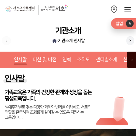
팝업
5
기관소개
기관소개
인사말
›
›
미션
인사말
미션 및 비전
연혁
조직도
센터별소개
한눈에
›
인사말
가족교육은 가족의 건강한 관계와 성장을 돕는
평생교육입니다.
생애주기별로 겪는 다양한 과제와 변화를 이해하고, 서로의
역할을 존중하며 조화롭게 살아갈 수 있도록 지원하는
교육입니다.