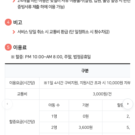
24개월 미만 아동은 맞벌이 사유 이용불가(질병, 입원, 출장 발생 시 관련
증빙서류 제출 하에 이용 가능)
비고
4
서비스 당일 취소 시 교통비 환급 (단 일정취소 시 횟수차감)
이용료
5
※ 할증: PM 10:00~AM 8:00, 주말, 법정공휴일
구분
이용요금(시간당)
※1일 4시간 구비지원, 지원시간 초과 시 10,000원 자부담(
교통비
3,000원/건
‹
›
아동 수
기본
할증시간·주
1명
0원
2,1
할증요금(시간당)
2명
3,600원
5,7