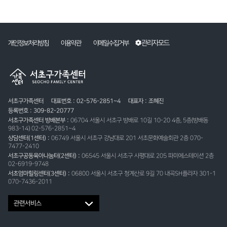
주소
서울 서초구 사평대로 205 센트럴시티 파미에스테이션 2층
전화
02-6919-9748
관리자모드
개인정보처리방침
이용약관
이메일수집거부
서초구가족센터
대표번호 : 02-576-2851~4
대표자 : 조혜진
등록번호 : 309-82-20777
서초구가족센터 방배본부 :
06704 서울시 서초구 방배로 10길 10-20 4층, 5층(방배동
983-14) 02-576-2851~4
상담센터(1센터) :
06749 서울시 서초구 강남대로 201 서초문화예술회관 2층 070-
7477-2410
서초구공동육아나눔터(2센터) :
06545 서울시 서초구 사평대로 205 파미에스테이션 2층
02-6919-9748
서초엄마힐링센터(3센터) :
06800 서울시 서초구 청계산로 9길 70 내곡SH플라자 301-1
070-7436-2011
관련서비스