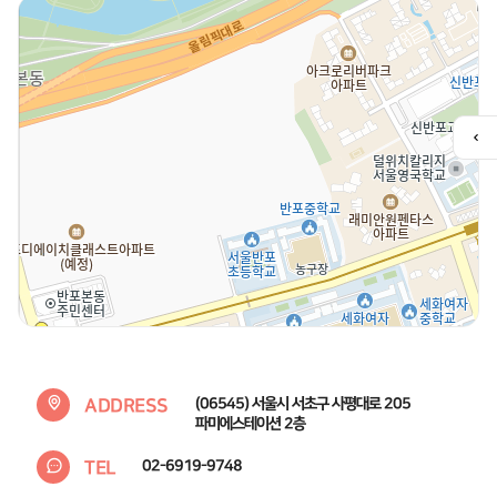
퀵
메
뉴
열
기
ADDRESS
(06545) 서울시 서초구 사평대로 205
파미에스테이션 2층
TEL
02-6919-9748