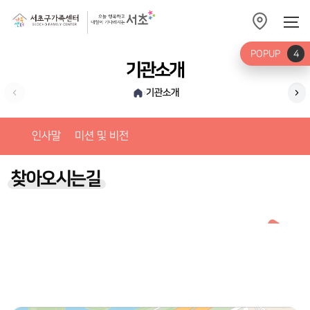
POPUP
4
기관소개
기관소개
›
미션
인사말
미션 및 비전
찾아오시는길