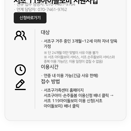
서초 119아이돌보미 지원사업
· 신규 접수 담당자: 070-7461-9764
· 연계 담당자: 070-7461-9762
신청바로가기
대상
서초구 거주 중인 3개월~12세 이하 자녀 양육
가정
※ 단 24개월 미만 맞벌이 사유 이용 불가
※ 서초 아이돌보미 서비스, 서초 손주돌보미 서비스와
중복 이용 가능(단, 이용 일정이 겹칠 수 없음)
이용시간
연중 내 이용 가능(긴급 사유 한해)
접수 방법
서초구가족센터 홈페이지
서초구아이·손주돌봄 이용신청 배너 클릭 →
서초 119아이돌보미 이용 신청(서초
아이돌보미) 배너 클릭