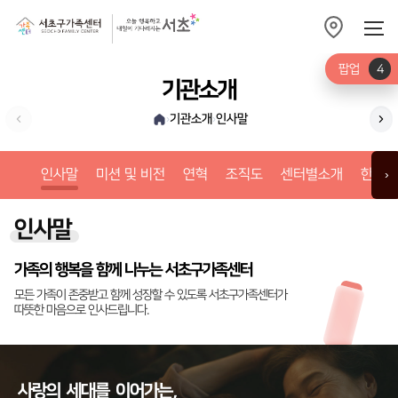
팝업
4
기관소개
기관소개
인사말
›
›
미션
인사말
미션 및 비전
연혁
조직도
센터별소개
한눈에
›
인사말
가족의 행복을 함께 나누는 서초구가족센터
모든 가족이 존중받고 함께 성장할 수 있도록 서초구가족센터가
따뜻한 마음으로 인사드립니다.
사랑의
세대를
이어가는,