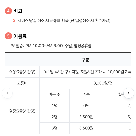
비고
4
서비스 당일 취소 시 교통비 환급 (단 일정취소 시 횟수차감)
이용료
5
※ 할증: PM 10:00~AM 8:00, 주말, 법정공휴일
구분
이용요금(시간당)
※1일 4시간 구비지원, 지원시간 초과 시 10,000원 자부담(
교통비
3,000원/건
‹
›
아동 수
기본
할증시간·주
1명
0원
2,1
할증요금(시간당)
2명
3,600원
5,7
3명
8,600원
10,7