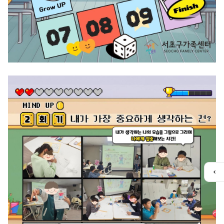
퀵
메
뉴
열
기