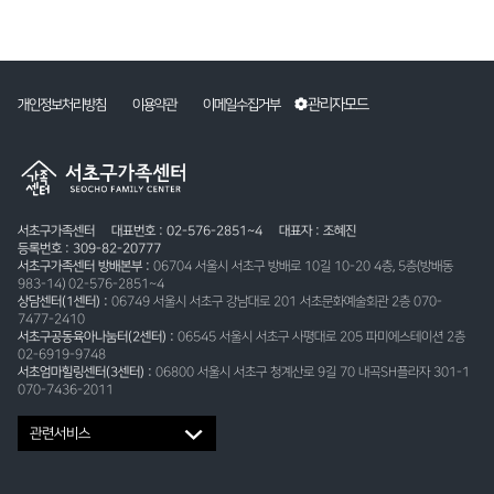
관리자모드
개인정보처리방침
이용약관
이메일수집거부
서초구가족센터
대표번호 : 02-576-2851~4
대표자 : 조혜진
등록번호 : 309-82-20777
서초구가족센터 방배본부 :
06704 서울시 서초구 방배로 10길 10-20 4층, 5층(방배동
983-14) 02-576-2851~4
상담센터(1센터) :
06749 서울시 서초구 강남대로 201 서초문화예술회관 2층 070-
7477-2410
서초구공동육아나눔터(2센터) :
06545 서울시 서초구 사평대로 205 파미에스테이션 2층
02-6919-9748
서초엄마힐링센터(3센터) :
06800 서울시 서초구 청계산로 9길 70 내곡SH플라자 301-1
070-7436-2011
관련서비스