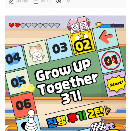
서초가족
05-13
132