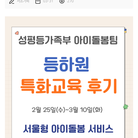
서초가족
03-31
270