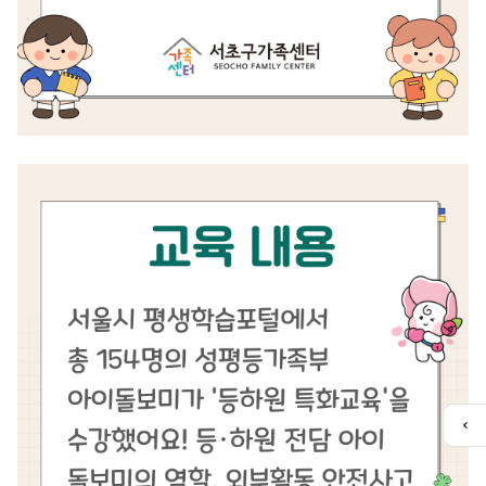
퀵
메
뉴