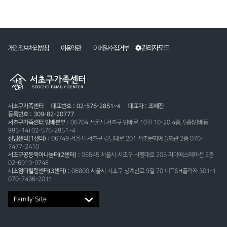
관리자모드
개인정보처리방침
이용약관
이메일수집거부
서초구가족센터
대표번호 : 02-576-2851~4
대표자 : 조혜진
등록번호 : 309-82-20777
서초구가족센터 방배본부 :
06704 서울시 서초구 방배로 10길 10-20 4층, 5층(방배동
983-14) 02-576-2851~4
상담센터(1센터) :
06749 서울시 서초구 강남대로 201 서초문화예술회관 2층 070-
7477-2410
서초구공동육아나눔터(2센터) :
06545 서울시 서초구 사평대로 205 파미에스테이션 2층
02-6919-9748
서초엄마힐링센터(3센터) :
06800 서울시 서초구 청계산로 9길 70 내곡SH플라자 301-1
070-7436-2011
Family Site