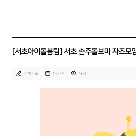
[서초아이돌봄팀] 서초 손주돌보미 자조모임 '
서초가족
05-15
160