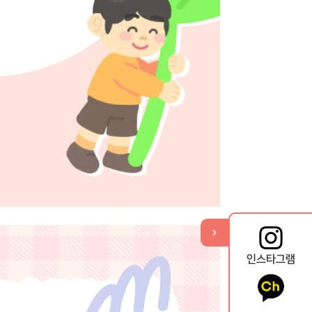
기
열
뉴
메
퀵
인스타그램