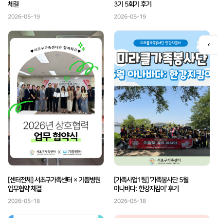
체결
3기 5회기 후기
2026-05-19
2026-05-19
퀵
메
뉴
열
기
[센터전체] 서초구가족센터 × 기쁨병원
[가족사업1팀] '가족봉사단 5월
업무협약 체결
아나바다: 한강지킴이' 후기
2026-05-18
2026-05-18