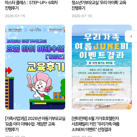
마스터 클래스 : STEP-UP> 6회차
청소년기부모교실 '우리 아이특' 교육
진행후기
진행후기
2026-07-15
2026-07-10
퀵
메
뉴
열
기
[가족사업3팀] 2026년 아동기부모교실
[센터전체] 6월 가가호호챌린지
'요즘 아이 이해수업: 게임편' 교육
서초패밀리 키친 "우리가족 여름
진행후기
JUNE비 이벤트" 선정결과