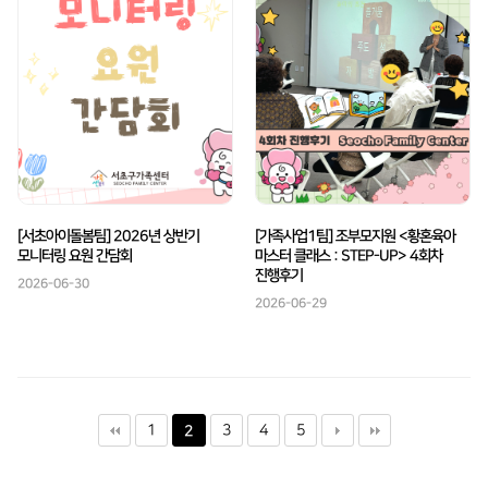
[서초아이돌봄팀] 2026년 상반기
[가족사업1팀] 조부모지원 <황혼육아
모니터링 요원 간담회
마스터 클래스 : STEP-UP> 4회차
진행후기
2026-06-30
2026-06-29
1
3
4
5
2