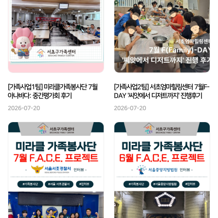
[가족사업1팀] 미라클가족봉사단 7월
[가족사업2팀] 서초엄마힐링센터 7월F-
아나바다: 중간평가회 후기
DAY '씨앗에서 디저트까지' 진행후기
2026-07-20
2026-07-20