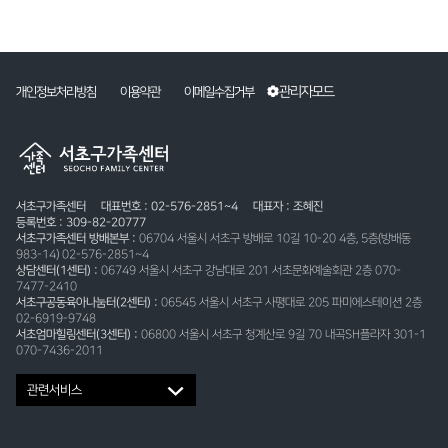
관리자모드
개인정보처리방침
이용약관
이메일수집거부
서초구가족센터
대표번호 : 02-576-2851~4
대표자 : 조혜진
등록번호 : 309-82-20777
서초구가족센터 방배본부 :
06704 서울시 서초구 방배로 10길 10-20 4층, 5층(방배동
983-14) 02-576-2851~4
상담센터(1센터) :
06749 서울시 서초구 강남대로 201 서초문화예술회관 2층 070-
7477-2410
서초구공동육아나눔터(2센터) :
06545 서울시 서초구 사평대로 205 파미에스테이션 2층
02-6919-9748
서초엄마힐링센터(3센터) :
06800 서울시 서초구 청계산로 9길 70 내곡SH플라자 301-1
070-7436-2011
관련서비스