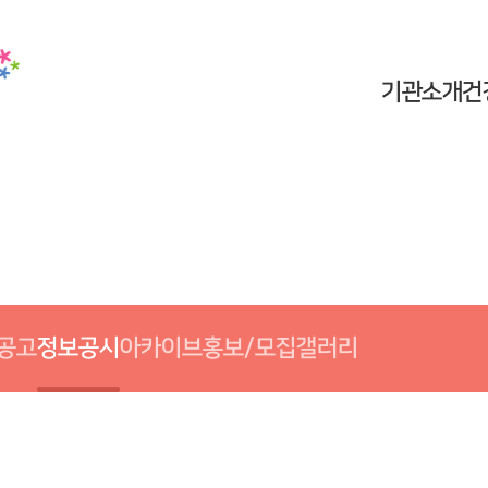
기관소개
건
공고
정보공시
아카이브
홍보/모집
갤러리