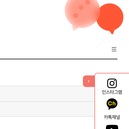
기
열
뉴
메
퀵
인스타그램
카톡채널