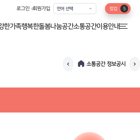
로그인
회원가입
팝업
5
강한가족
행복한돌봄
나눔공간
소통공간
이용안내
소통공간
정보공시
›
›
채용공고
아