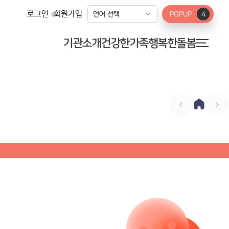
로그인
회원가입
POPUP
4
기관소개
건강한가족
행복한돌봄