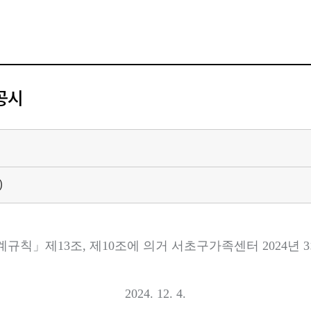
공시
)
계규칙
」
제
13
조
,
제
10
조에 의거 서초구가족센터
2024
년
3
2024. 12. 4.