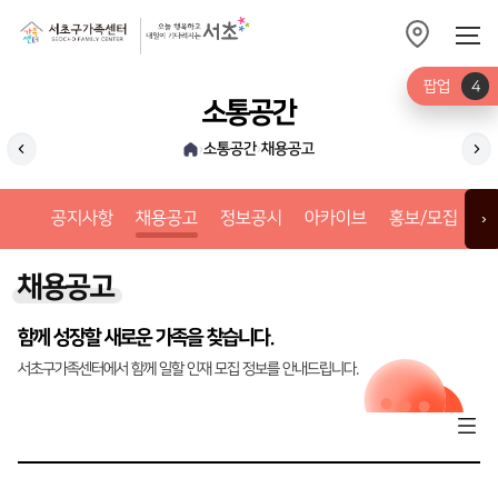
팝업
4
소통공간
소통공간
채용공고
›
›
공지사항
정
공지사항
채용공고
정보공시
아카이브
홍보/모집
갤
›
채용공고
함께 성장할 새로운 가족을 찾습니다.
서초구가족센터에서 함께 일할 인재 모집 정보를 안내드립니다.