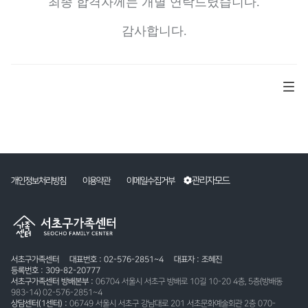
최종 합격자께는 개별 연락드렸습니다
.
감사합니다
.
관리자모드
개인정보처리방침
이용약관
이메일수집거부
서초구가족센터
대표번호 : 02-576-2851~4
대표자 : 조혜진
등록번호 : 309-82-20777
서초구가족센터 방배본부 :
06704 서울시 서초구 방배로 10길 10-20 4층, 5층(방배동
983-14) 02-576-2851~4
상담센터(1센터) :
06749 서울시 서초구 강남대로 201 서초문화예술회관 2층 070-