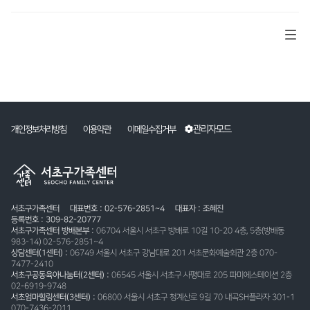
관리자모드
개인정보처리방침
이용약관
이메일수집거부
서초구가족센터
대표번호 : 02-576-2851~4
대표자 : 조혜진
등록번호 : 309-82-20777
서초구가족센터 방배본부 :
06704 서울시 서초구 방배로 10길 10-20 4층, 5층(방배동
983-14) 02-576-2851~4
상담센터(1센터) :
06749 서울시 서초구 강남대로 201 서초문화예술회관 2층 070-
7477-2410
서초구공동육아나눔터(2센터) :
06545 서울시 서초구 사평대로 205 파미에스테이션 2층
02-6919-9748
서초엄마힐링센터(3센터) :
06800 서울시 서초구 청계산로 9길 70 내곡SH플라자 301-1
070-7436-2011