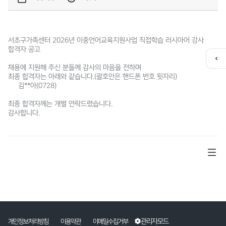
서초구가족센터 2026년 이중언어교육지원사업 직접학습 러시아어 강사
합격자 공고
퀵
채용에 지원해 주신 분들께 감사의 마음을 전하며
메
최종 합격자는 아래와 같습니다.(괄호안은 핸드폰 번호 뒷자리)
뉴
김**아(0728)
열
기
최종 합격자께는 개별 연락드렸습니다.
감사합니다.
관리자모드
개인정보처리방침
이용약관
이메일수집거부