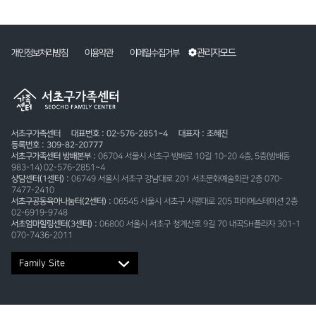
관리자모드
개인정보처리방침
이용약관
이메일수집거부
서초구가족센터
대표번호 : 02-576-2851~4
대표자 : 조혜진
등록번호 : 309-82-20777
서초구가족센터 방배본부 :
06704 서울시 서초구 방배로 10길 10-20 4층, 5층(방배동
983-14) 02-576-2851~4
상담센터(1센터) :
06749 서울시 서초구 강남대로 201 서초문화예술회관 2층 070-
7477-2410
서초구공동육아나눔터(2센터) :
06545 서울시 서초구 사평대로 205 파미에스테이션 2층
02-6919-9748
서초엄마힐링센터(3센터) :
06800 서울시 서초구 청계산로 9길 70 내곡SH플라자 301-1
070-7436-2011
Family Site