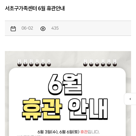
서초구가족센터 6월 휴관안내
06-02
435
퀵
메
뉴
열
기