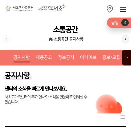
팝업
4
소통공간
소통공간
공지사항
›
›
채
공지사항
채용공고
정보공시
아카이브
홍보/모집
갤
›
공지사항
센터의 소식을 빠르게 만나보세요.
서초구가족센터의 주요 안내와 소식을 한눈에 확인하실 수
있습니다.