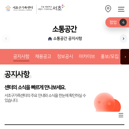
팝업
4
소통공간
소통공간
공지사항
›
›
채
공지사항
채용공고
정보공시
아카이브
홍보/모집
갤
›
공지사항
센터의 소식을 빠르게 만나보세요.
서초구가족센터의 주요 안내와 소식을 한눈에 확인하실 수
있습니다.