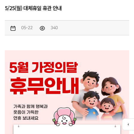
5/25(월) 대체휴일 휴관 안내
05-22
340
퀵
메