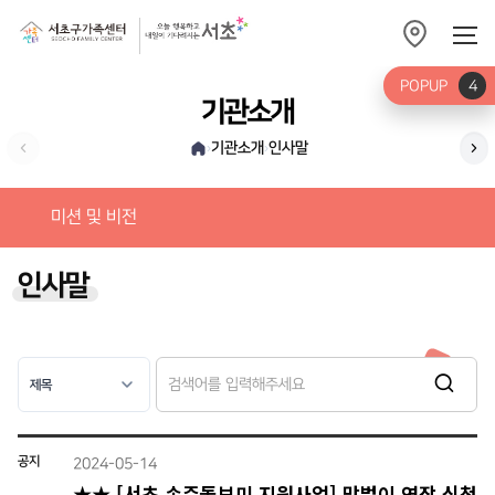
POPUP
4
기관소개
기관소개
인사말
›
›
미션
미션 및 비전
인사말
공지
2024-05-14
★★ [서초 손주돌보미 지원사업] 맞벌이 연장 신청