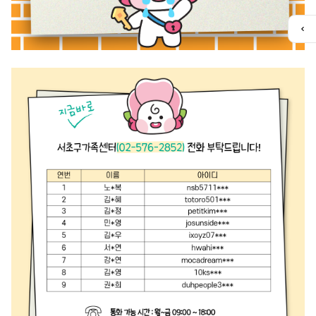
퀵
메
뉴
열
기