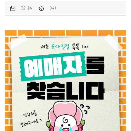
02-24
841