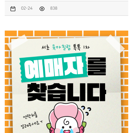
02-24
838