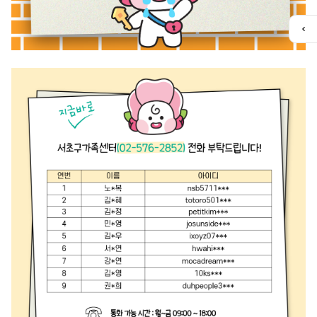
퀵
메
뉴
열
기