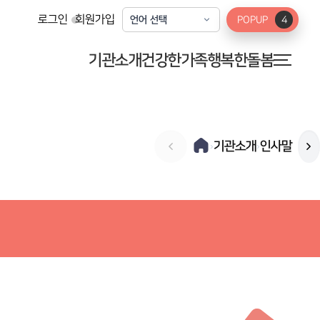
로그인
회원가입
POPUP
4
기관소개
건강한가족
행복한돌봄
기관소개
인사말
›
›
미