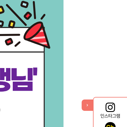
기
열
뉴
메
퀵
인스타그램