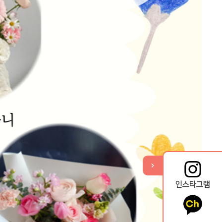
기
열
뉴
메
퀵
인스타그램