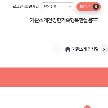
로그인
회원가입
POPUP
5
기관소개
건강한가족
행복한돌봄
기관소개
인사말
›
›
미