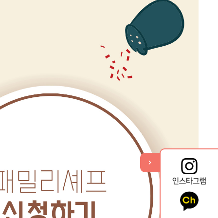
기
열
뉴
메
퀵
인스타그램