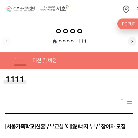
POPUP
ㅇㅇㅇㅇ
ㅇㅇㅇㅇ
1111
›
›
미션
1111
미션 및 비전
1111
[서울가족학교]신혼부부교실 '애(愛)너지 부부' 참여자 모집