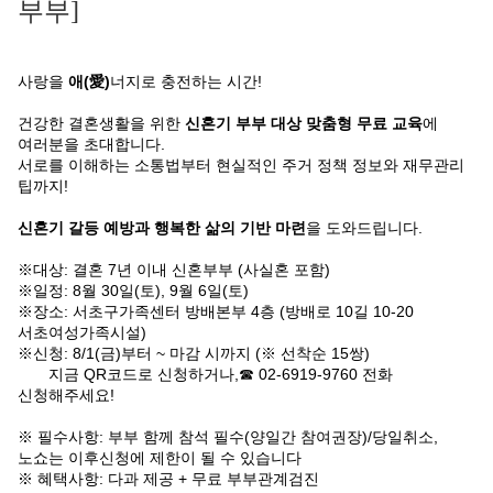
부부]
사랑을
애(愛)
너지로 충전하는 시간!
건강한 결혼생활을 위한
신혼기 부부 대상 맞춤형 무료 교육
에
여러분을 초대합니다.
서로를 이해하는 소통법부터 현실적인 주거 정책 정보와 재무관리
팁까지!
신혼기 갈등 예방과 행복한 삶의 기반 마련
을 도와드립니다.
※
대상: 결혼 7년 이내 신혼부부 (사실혼 포함)
※
일정: 8월 30일(토), 9월 6일(토)
※
장소: 서초구가족센터 방배본부 4층 (방배로 10길 10-20
서초여성가족시설)
※
신청: 8/1(금)부터 ~ 마감 시까지 (※ 선착순 15쌍)
지금 QR코드로 신청하거나,☎ 02-6919-9760 전화
신청해주세요!
※ 필수사항: 부부 함께 참석 필수(양일간 참여권장)/당일취소,
노쇼는 이후신청에 제한이 될 수 있습니다
※ 혜택사항: 다과 제공 + 무료 부부관계검진