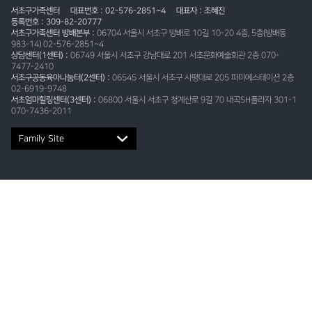
서초구가족센터
대표번호 : 02-576-2851~4
대표자 : 조혜진
등록번호 : 309-82-20777
서초구가족센터 방배본부 :
06704 서울시 서초구 방배로 10길 10-20 4층, 5층(방배동
983-14) 02-576-2851~4
상담센터(1센터) :
06749 서울시 서초구 강남대로 201 서초문화예술회관 2층 070-
7477-2410
서초구공동육아나눔터(2센터) :
06545 서울시 서초구 사평대로 205 파미에스테이션 2층
02-6919-9748
서초엄마힐링센터(3센터) :
06800 서울시 서초구 청계산로 9길 70 내곡SH플라자 301-1
070-7436-2011
Family Site