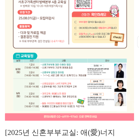
[2025년 신혼부부교실: 애(愛)너지