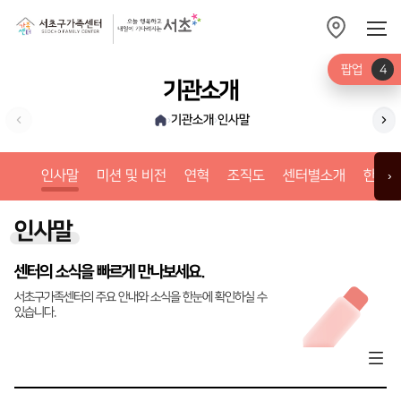
팝업
4
기관소개
기관소개
인사말
›
›
미션
인사말
미션 및 비전
연혁
조직도
센터별소개
한눈에
›
인사말
센터의 소식을 빠르게 만나보세요.
서초구가족센터의 주요 안내와 소식을 한눈에 확인하실 수
있습니다.