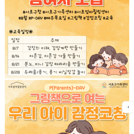
퀵
메
뉴
열
기