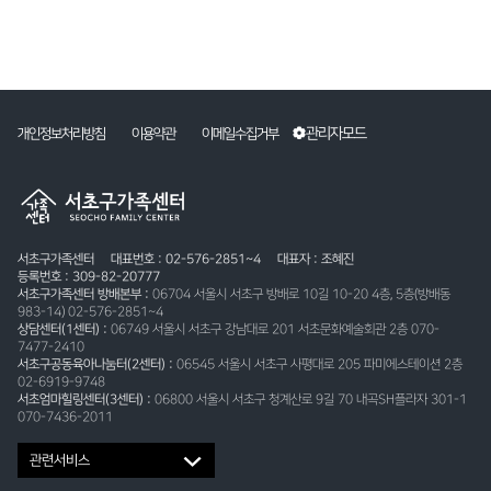
관리자모드
개인정보처리방침
이용약관
이메일수집거부
서초구가족센터
대표번호 : 02-576-2851~4
대표자 : 조혜진
등록번호 : 309-82-20777
서초구가족센터 방배본부 :
06704 서울시 서초구 방배로 10길 10-20 4층, 5층(방배동
983-14) 02-576-2851~4
상담센터(1센터) :
06749 서울시 서초구 강남대로 201 서초문화예술회관 2층 070-
7477-2410
서초구공동육아나눔터(2센터) :
06545 서울시 서초구 사평대로 205 파미에스테이션 2층
02-6919-9748
서초엄마힐링센터(3센터) :
06800 서울시 서초구 청계산로 9길 70 내곡SH플라자 301-1
070-7436-2011
관련서비스