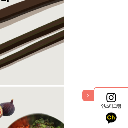
기
열
뉴
메
퀵
인스타그램