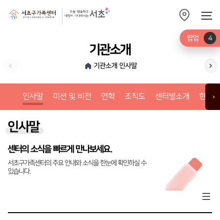
팝업
4
기관소개
기관소개
인사말
›
›
미션
인사말
미션 및 비전
연혁
조직도
센터별소개
한눈에
›
인사말
센터의 소식을 빠르게 만나보세요.
서초구가족센터의 주요 안내와 소식을 한눈에 확인하실 수
있습니다.