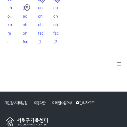
ch
@s
eo
eo
o_
eo
ch
ch
ko
ch
oh
oh
re
oh
fsc
fsc
a
fsc
_1
_2
관리자모드
개인정보처리방침
이용약관
이메일수집거부