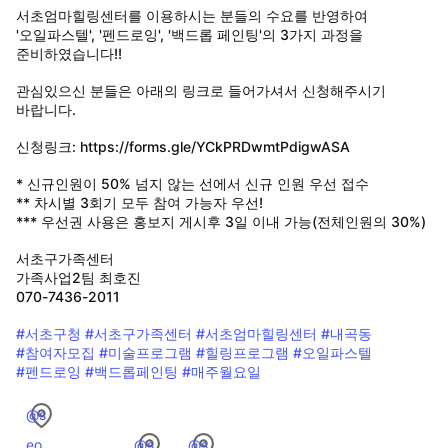
서초엄마힐링센터를 이용하시는 분들의 수요를 반영하여
'오일파스텔', '펜드로잉', '백드롭 페인팅'의 3가지 과정을
준비하였습니다!!
관심있으신 분들은 아래의 링크로 들어가셔서 신청해주시기
바랍니다.
신청링크: https://forms.gle/YCkPRDwmtPdigwASA
* 신규인원이 50% 넘지 않는 선에서 신규 인원 우선 접수
** 차시별 3회기 모두 참여 가능자 우선!
*** 우선권 사용은 홍보지 게시후 3일 이내 가능(전체인원의 30%)
서초구가족센터
가족사업2팀 최호진
070-7436-2011
#서초구청
#서초구가족센터
#서초엄마힐링센터
#내곡동
#참여자모집
#미술프로그램
#힐링프로그램
#오일파스텔
#펜드로잉
#백드롭페인팅
#매주월요일
@s
eo
@s
@s