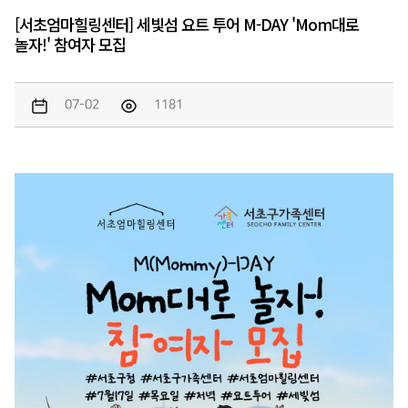
[서초엄마힐링센터] 세빛섬 요트 투어 M-DAY 'Mom대로
놀자!' 참여자 모집
07-02
1181