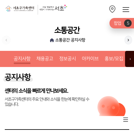
팝업
5
소통공간
소통공간
공지사항
›
›
채
공지사항
채용공고
정보공시
아카이브
홍보/모집
갤
›
공지사항
센터의 소식을 빠르게 만나보세요.
서초구가족센터의 주요 안내와 소식을 한눈에 확인하실 수
있습니다.