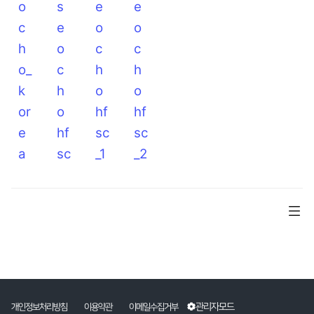
o
s
e
e
c
e
o
o
h
o
c
c
o_
c
h
h
k
h
o
o
or
o
hf
hf
e
hf
sc
sc
a
sc
_1
_2
관리자모드
개인정보처리방침
이용약관
이메일수집거부