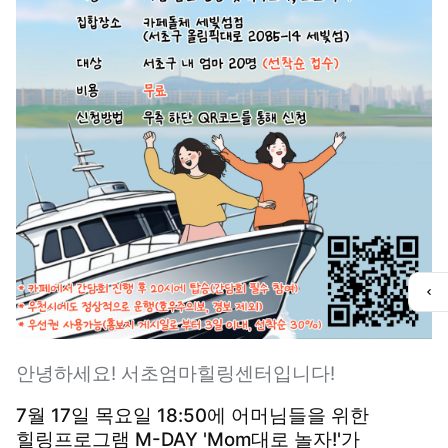
퀵
메
뉴
열
안녕하세요! 서초엄마힐링센터입니다!
기
7월 17일 목요일 18:50에 어머님들을 위한
힐링프로그램 M-DAY 'Mom대로 놀자!'가