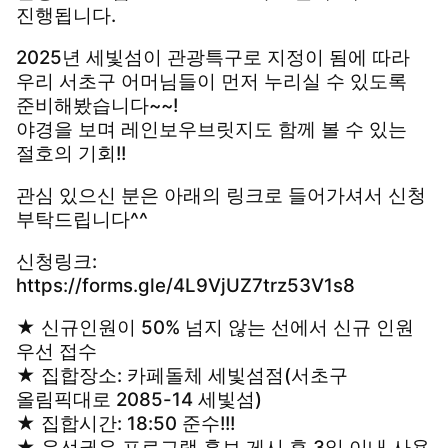
진행됩니다.
2025년 세빛섬이 관광특구로 지정이 됨에 따라
우리 서초구 어머님들이 먼저 누리실 수 있도록
준비해봤습니다~~!
야경을 보며 레인보우브릿지도 함께 볼 수 있는
절호의 기회!!
관심 있으신 분은 아래의 링크로 들어가셔서 신청
부탁드립니다^^
신청링크:
https://forms.gle/4L9VjUZ7trz53V1s8
★ 신규인원이 50% 넘지 않는 선에서 신규 인원
우선 접수
★ 집합장소: 카페돌체 세빛섬점(서초구
올림픽대로 2085-14 세빛섬)
★ 집합시간: 18:50 준수!!!
★ 우선권은 프로그램 홍보 게시 후 3일 이내 사용