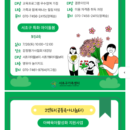
퀵
메
뉴
열
기