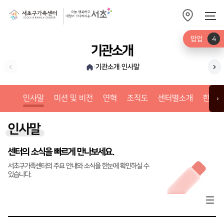
팝업
4
기관소개
기관소개
인사말
›
›
미션
인사말
미션 및 비전
연혁
조직도
센터별소개
한눈에
›
인사말
센터의 소식을 빠르게 만나보세요.
서초구가족센터의 주요 안내와 소식을 한눈에 확인하실 수
있습니다.