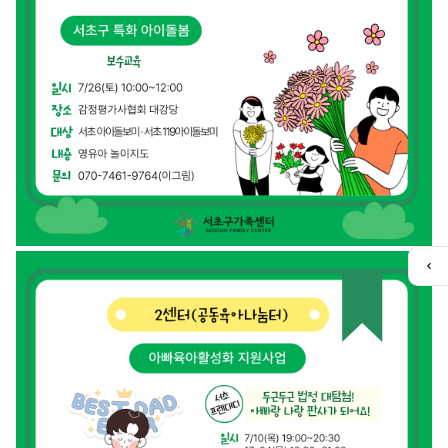
퀵
메
뉴
열
기