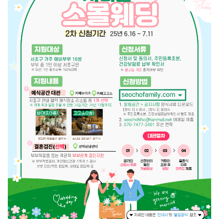
뉴
열
기