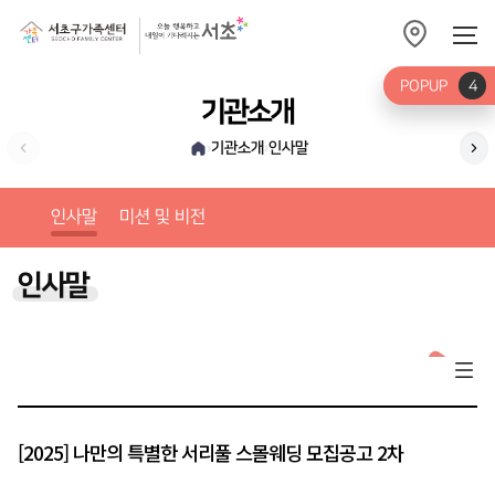
POPUP
4
기관소개
기관소개
인사말
›
›
미션
인사말
미션 및 비전
인사말
[2025] 나만의 특별한 서리풀 스몰웨딩 모집공고 2차