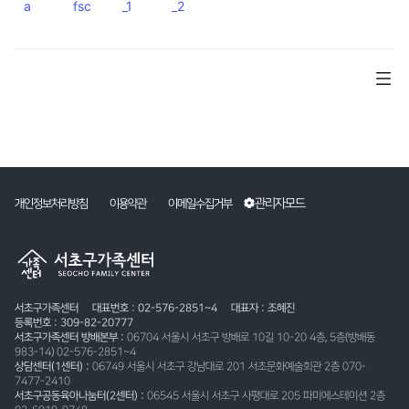
a
fsc
_1
_2
관리자모드
개인정보처리방침
이용약관
이메일수집거부
서초구가족센터
대표번호 : 02-576-2851~4
대표자 : 조혜진
등록번호 : 309-82-20777
서초구가족센터 방배본부 :
06704 서울시 서초구 방배로 10길 10-20 4층, 5층(방배동
983-14) 02-576-2851~4
상담센터(1센터) :
06749 서울시 서초구 강남대로 201 서초문화예술회관 2층 070-
7477-2410
서초구공동육아나눔터(2센터) :
06545 서울시 서초구 사평대로 205 파미에스테이션 2층