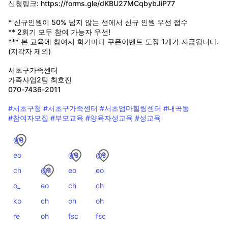
신청링크: https://forms.gle/dKBU27MCqbybJiP77
* 신규인원이 50% 넘지 않는 선에서 신규 인원 우선 접수
** 2회기 모두 참여 가능자 우선!
*** 본 교육에 참여시 회기마다 쿠폰이벤트 도장 1개가 지급됩니다.
(지각자 제외)
서초구가족센터
가족사업2팀 최호진
070-7436-2011
#서초구청
#서초구가족센터
#서초엄마힐링센터
#내곡동
#참여자모집
#부모교육
#양육자성교육
#성교육
@s
eo
@s
@s
ch
@s
eo
eo
o_
eo
ch
ch
ko
ch
oh
oh
re
oh
fsc
fsc