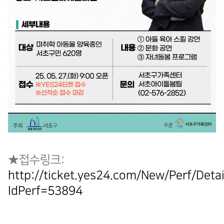
★접수링크:
http://ticket.yes24.com/New/Perf/Detai
IdPerf=53894