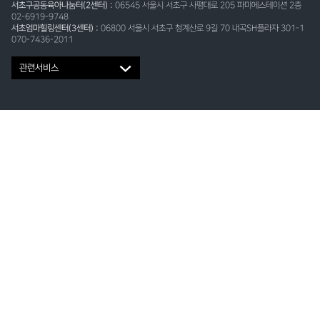
서초구공동육아나눔터(2센터) :
06545 서울시 서초구 사평대로 205 파미에스테이션 2층
02-6919-9748
서초엄마힐링센터(3센터) :
06800 서울시 서초구 청계산로 9길 70 내곡SH플라자 301-1
070-7436-2011
관련서비스