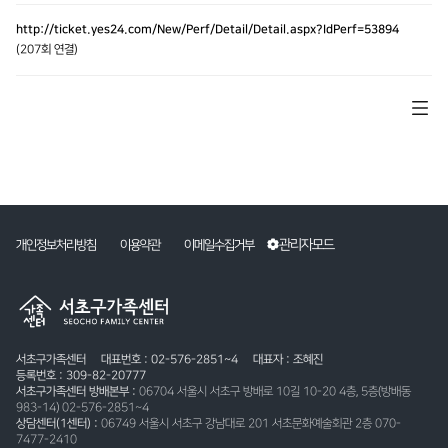
http://ticket.yes24.com/New/Perf/Detail/Detail.aspx?IdPerf=53894
(207회 연결)
관리자모드
개인정보처리방침
이용약관
이메일수집거부
서초구가족센터
대표번호 : 02-576-2851~4
대표자 : 조혜진
등록번호 : 309-82-20777
서초구가족센터 방배본부 :
06704 서울시 서초구 방배로 10길 10-20 4층, 5층(방배동
983-14) 02-576-2851~4
상담센터(1센터) :
06749 서울시 서초구 강남대로 201 서초문화예술회관 2층 070-
7477-2410