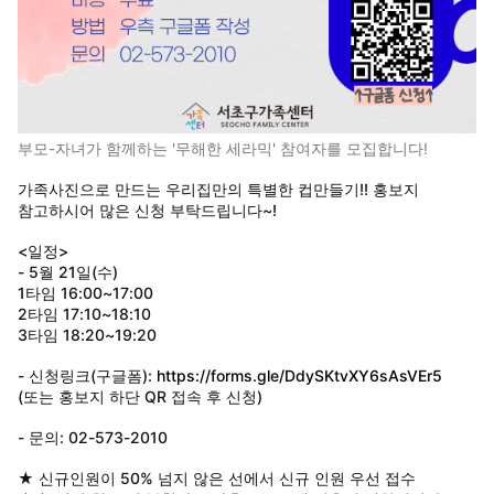
메
뉴
열
기
부모-자녀가 함께하는 '무해한 세라믹' 참여자를 모집합니다!
가족사진으로 만드는 우리집만의 특별한 컵만들기!! 홍보지
참고하시어 많은 신청 부탁드립니다~!
<일정>
- 5월 21일(수)
1타임 16:00~17:00
2타임 17:10~18:10
3타임 18:20~19:20
- 신청링크(구글폼):
https://forms.gle/DdySKtvXY6sAsVEr5
(또는 홍보지 하단 QR 접속 후 신청)
- 문의: 02-573-2010
★ 신규인원이 50% 넘지 않은 선에서 신규 인원 우선 접수