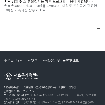
★★ 당일 취소 및 불참자는 차후 프로그램 이용이 제한됩니다.
★★★seochohfsc_mom1@naver.com 메일로 프린팅에 필요한
고화질 가족사진 발송★★★
관리자모드
개인정보처리방침
이용약관
이메일수집거부
서초구가족센터
대표번호 : 02-576-2851~4
대표자 : 조혜진
등록번호 : 309-82-20777
서초구가족센터 방배본부 :
06704 서울시 서초구 방배로 10길 10-20 4층, 5층(방배동
983-14) 02-576-2851~4
상담센터(1센터) :
06749 서울시 서초구 강남대로 201 서초문화예술회관 2층 070-