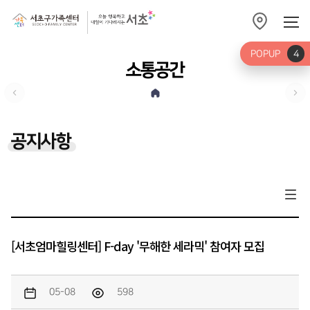
POPUP
4
소통공간
공지사항
[서초엄마힐링센터] F-day '무해한 세라믹' 참여자 모집
05-08
598