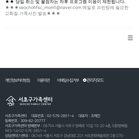
★★ 당일 취소 및 불참자는 차후 프로그램 이용이 제한됩니다.
★★★seochohfsc_mom1@naver.com 메일로 프린팅에 필요한
고화질 가족사진 발송★★★
관리자모드
개인정보처리방침
이용약관
이메일수집거부
서초구가족센터
대표번호 : 02-576-2851~4
대표자 : 조혜진
등록번호 : 309-82-20777
서초구가족센터 방배본부 :
06704 서울시 서초구 방배로 10길 10-20 4층, 5층(방배동
983-14) 02-576-2851~4
상담센터(1센터) :
06749 서울시 서초구 강남대로 201 서초문화예술회관 2층 070-