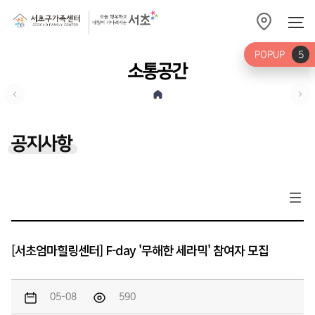
POPUP
5
소통공간
공지사항
[서초엄마힐링센터] F-day '무해한 세라믹' 참여자 모집
05-08
590