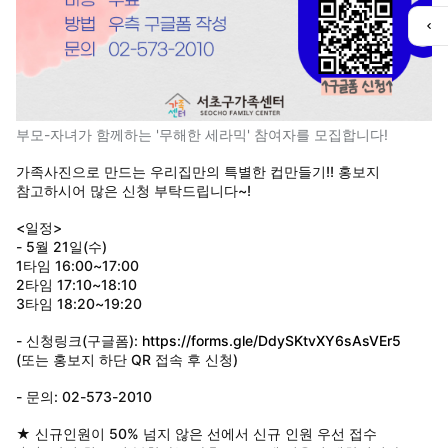
퀵
메
뉴
열
기
부모-자녀가 함께하는 '무해한 세라믹' 참여자를 모집합니다!
가족사진으로 만드는 우리집만의 특별한 컵만들기!! 홍보지
참고하시어 많은 신청 부탁드립니다~!
<일정>
- 5월 21일(수)
1타임 16:00~17:00
2타임 17:10~18:10
3타임 18:20~19:20
- 신청링크(구글폼):
https://forms.gle/DdySKtvXY6sAsVEr5
(또는 홍보지 하단 QR 접속 후 신청)
- 문의: 02-573-2010
★ 신규인원이 50% 넘지 않은 선에서 신규 인원 우선 접수