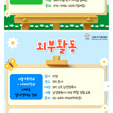
퀵
메
뉴
열
기