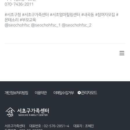
070-7436-2011
#서초구청 #서초구가족센터 #서초엄마힐링센터 #내곡동 #참여자모집 #
몬테소리 #부모교육
@seochohfsc @seochohfsc_1 @seochohfsc_2​
관리자모드
개인정보처리방침
이용약관
이메일수집거부
서초구가족센터
대표번호 : 02-576-2851~4
대표자 : 조혜진