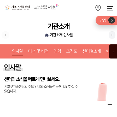
팝업
5
기관소개
기관소개
인사말
›
›
미션
인사말
미션 및 비전
연혁
조직도
센터별소개
한눈에
›
인사말
센터의 소식을 빠르게 만나보세요.
서초구가족센터의 주요 안내와 소식을 한눈에 확인하실 수
있습니다.