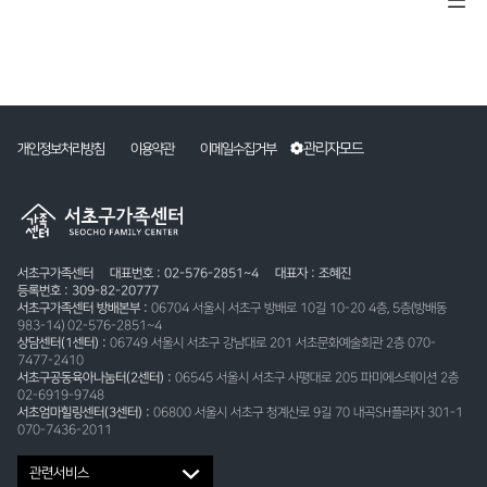
관리자모드
개인정보처리방침
이용약관
이메일수집거부
서초구가족센터
대표번호 : 02-576-2851~4
대표자 : 조혜진
등록번호 : 309-82-20777
서초구가족센터 방배본부 :
06704 서울시 서초구 방배로 10길 10-20 4층, 5층(방배동
983-14) 02-576-2851~4
상담센터(1센터) :
06749 서울시 서초구 강남대로 201 서초문화예술회관 2층 070-
7477-2410
서초구공동육아나눔터(2센터) :
06545 서울시 서초구 사평대로 205 파미에스테이션 2층
02-6919-9748
서초엄마힐링센터(3센터) :
06800 서울시 서초구 청계산로 9길 70 내곡SH플라자 301-1
070-7436-2011
관련서비스