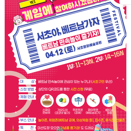
퀵
메
뉴
열
기