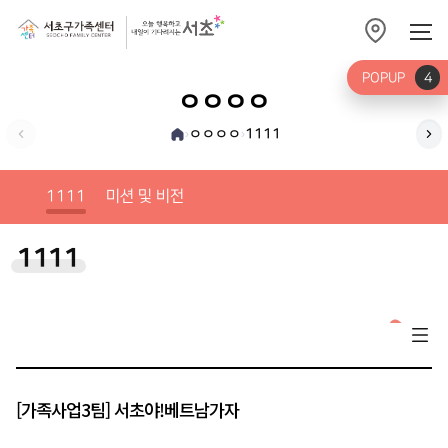
POPUP
4
ㅇㅇㅇㅇ
ㅇㅇㅇㅇ
1111
›
›
미션
1111
미션 및 비전
1111
[가족사업3팀] 서초야!베트남가자