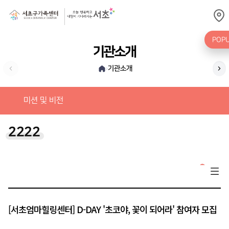
POP
기관소개
기관소개
›
가
미션 및 비전
2222
[서초엄마힐링센터] D-DAY '초코야, 꽃이 되어라' 참여자 모집