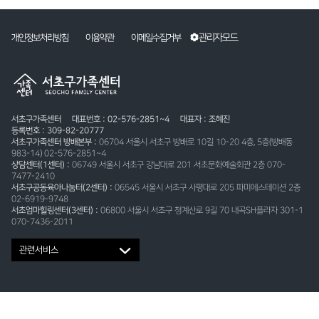
관리자모드
개인정보처리방침
이용약관
이메일수집거부
서초구가족센터
대표번호 : 02-576-2851~4
대표자 : 조혜진
등록번호 : 309-82-20777
서초구가족센터 방배본부 :
06704 서울시 서초구 방배로 10길 10-20 4층, 5층(방배동
983-14) 02-576-2851~4
상담센터(1센터) :
06749 서울시 서초구 강남대로 201 서초문화예술회관 2층 070-
7477-2410
서초구공동육아나눔터(2센터) :
06545 서울시 서초구 사평대로 205 파미에스테이션 2층
02-6919-9748
서초엄마힐링센터(3센터) :
06800 서울시 서초구 청계산로 9길 70 내곡SH플라자 301-1
070-7436-2011
관련서비스