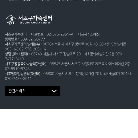
서초구가족센터
대표번호 : 02-576-2851~4
대표자 : 조혜진
등록번호 : 309-82-20777
서초구가족센터 방배본부 :
06704 서울시 서초구 방배로 10길 10-20 4층, 5층(방배동
983-14) 02-576-2851~4
상담센터(1센터) :
06749 서울시 서초구 강남대로 201 서초문화예술회관 2층 070-
7477-2410
서초구공동육아나눔터(2센터) :
06545 서울시 서초구 사평대로 205 파미에스테이션 2층
02-6919-9748
서초엄마힐링센터(3센터) :
06800 서울시 서초구 청계산로 9길 70 내곡SH플라자 301-1
070-7436-2011
관련서비스