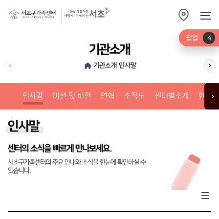
팝업
4
기관소개
기관소개
인사말
›
›
미션
인사말
미션 및 비전
연혁
조직도
센터별소개
한눈에
›
인사말
센터의 소식을 빠르게 만나보세요.
서초구가족센터의 주요 안내와 소식을 한눈에 확인하실 수
있습니다.