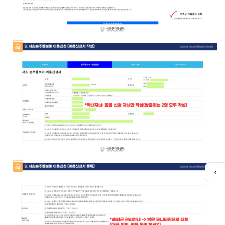
퀵
메
뉴
열
기