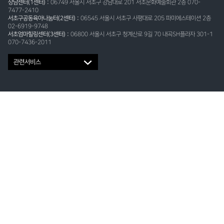
상담센터(1센터) :
06749 서울시 서초구 강남대로 201 서초문화예술회관 2층 070-
7477-2410
서초구공동육아나눔터(2센터) :
06545 서울시 서초구 사평대로 205 파미에스테이션 2층
02-6919-9748
서초엄마힐링센터(3센터) :
06800 서울시 서초구 청계산로 9길 70 내곡SH플라자 301-1
070-7436-2011
관련서비스