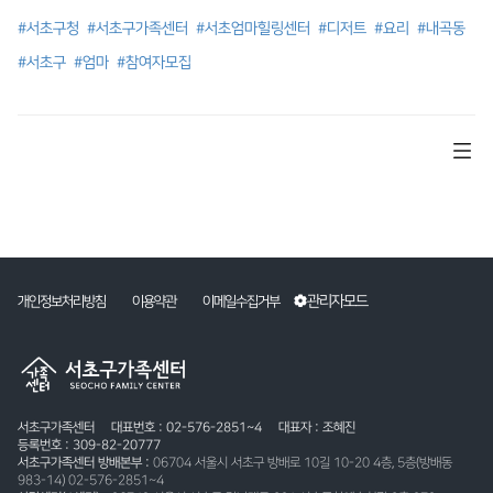
#서초구청
#서초구가족센터
#서초엄마힐링센터
#디저트
#요리
#내곡동
#서초구
#엄마
#참여자모집
관리자모드
개인정보처리방침
이용약관
이메일수집거부
서초구가족센터
대표번호 : 02-576-2851~4
대표자 : 조혜진
등록번호 : 309-82-20777
서초구가족센터 방배본부 :
06704 서울시 서초구 방배로 10길 10-20 4층, 5층(방배동
983-14) 02-576-2851~4