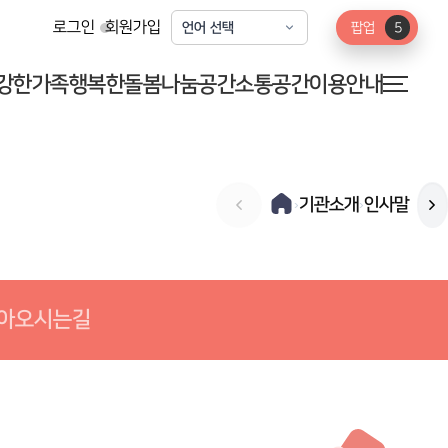
로그인
회원가입
팝업
5
강한가족
행복한돌봄
나눔공간
소통공간
이용안내
기관소개
인사말
›
›
미
아오시는길