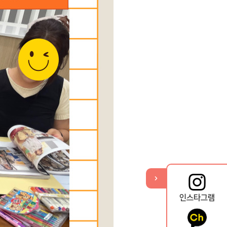
기
열
뉴
메
퀵
인스타그램