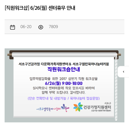
[직원워크샵] 6/26(월) 센터휴무 안내
06-20
7809
퀵
메
뉴
열
기