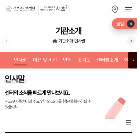
팝업
4
기관소개
기관소개
인사말
›
›
미션
인사말
미션 및 비전
연혁
조직도
센터별소개
한눈에
›
인사말
센터의 소식을 빠르게 만나보세요.
서초구가족센터의 주요 안내와 소식을 한눈에 확인하실 수
있습니다.