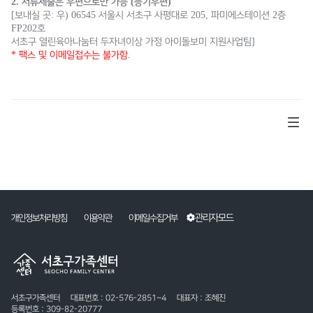
2.
(
)
서류제출은 우편으로만 가능
등기우편
[
:
) 06545
205,
2
보내실 곳
우
서울시 서초구 사평대로
파미에스테이션
층
FP202
호
]
서초구 열린육아나눔터 두자녀이상 가정 아이돌보미 지원사업팀
*
.
팩스 및 이메일접수는 불가함
관리자모드
개인정보처리방침
이용약관
이메일수집거부
서초구가족센터
대표번호 : 02-576-2851~4
대표자 : 조혜진
등록번호 : 309-82-20777