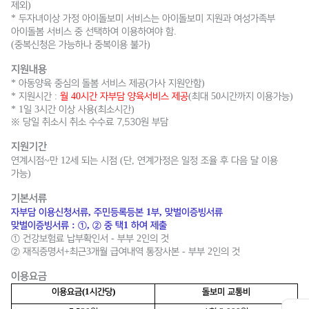
)
제외
*
두자녀이상 가정 아이돌보미 서비스는 아이돌보미 지원과 여성가족부
.
아이돌봄 서비스 중 선택하여 이용하여야 함
(
)
중복신청은 가능하나 중복이용 불가
지원내용
*
(
)
아동양육 중심의 돌봄 서비스 제공
가사 지원안함
*
:
40
(
50
)
지원시간
월
시간 자부담 양육서비스 제공
최대
시간까지 이용가능
* 1
3
(
)
일
시간 이상 사용
최소시간
※ 당일 취소시 취소 수수료 7,530원 부담
지원기간
~
12
(
,
연계시점
만
세 되는 시점
단
연계가정은 일정 조율 후 다음 달 이용
)
가능
기본서류
,
1
,
자부담 이용신청서류
주민등록등본
부
맞벌이증빙서류
:
,
1
맞벌이증빙서류
①
②
중 택
하여 제출
-
2
①
건강보험료 납부확인서
부부
인의 것
+
3
-
2
②
재직증명서
최근
개월 급여내역 통장사본
부부
인의 것
이용요금
(1
)
이용요금
시간당
돌보미 교통비