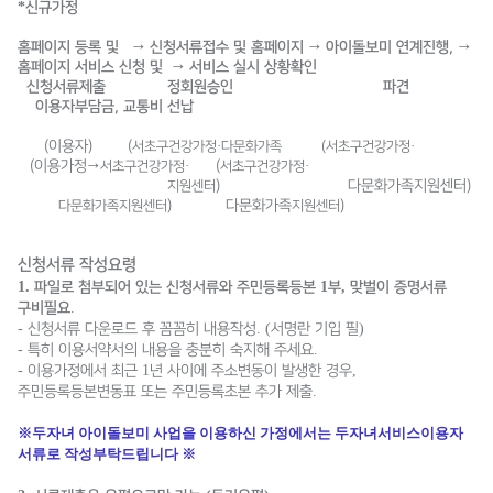
*
신규가정
홈페이지 등록 및
​ 신청서류접수 및 홈페이지
​ 아이돌보미 연계진행,
→
→
→
홈페이지 서비스 신청 및
​ 서비스 실시 상황확인
→
신청서류제출 정회원승인
ㅓㅣㅏㅇ
​ 파견
ㅓㅏ
이용자부담금, 교통비 선납
(이용자) (
·
·
서초구건강가정
다문화가족 (서초구건강가정
(이용가정
·
(
·
→
서초구건강가정
서초구건강가정
)
​
ㅓㅣㅏㄴ
다문화가족지원센터)
지원센터
ㅓ
) ​
ㄴ
​ 다문화가족
)
다문화
가족
지원센터
지원센터
신청서류 작성요령
1.
1
,
파일로 첨부되어 있는 신청서류와 주민등록등본
부
맞벌이 증명서류
.
구비필요
-
. (
)
신청서류 다운로드 후 꼼꼼히 내용작성
서명란 기입 필
-
.
특히 이용서약서의 내용을 충분히 숙지해 주세요
-
1
,
이용가정에서 최근
년 사이에 주소변동이 발생한 경우
.
주민등록등본변동표 또는 주민등록초본 추가 제출
※두자녀 아이돌보미 사업을 이용하신 가정에서는 두자녀서비스이용자
서류로 작성부탁드립니다 ※