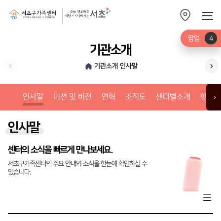
팝업
4
기관소개
기관소개
인사말
›
›
미션
인사말
미션 및 비전
연혁
조직도
센터별소개
한눈에
›
인사말
센터의 소식을 빠르게 만나보세요.
서초구가족센터의 주요 안내와 소식을 한눈에 확인하실 수
있습니다.