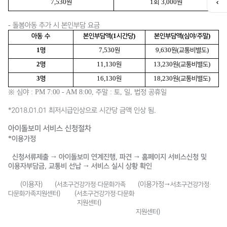
7,530
1
3,000
원
회
원
퀵
메
뉴
-
돌봄아동 추가 시 본인부담 요금
열
(1
)
(
/
)
아동 수
본인부담액
시간당
본인부담액
심야
주말
기
1
7,530
9,630
(
)
명
원
원
교통비별도
2
11,130
13,230
(
)
명
원
원
교통비별도
3
16,130
18,230
(
)
명
원
원
교통비별도
: PM 7:00 - AM 8:00,
:
,
,
※
심야
주말
토
일
법정 공휴일
*2018.01.01 최저시급인상으로 시간당 금액 인상 됨.
아이돌보미 서비스 신청절차
*
이용가정
신청서류제출
아이돌보미 연계진행, 파견
홈페이지 서비스신청 및
→
→
이용자부담금, 교통비 선납
​ 서비스 실시 상황 확인
→
(이용자) (
·
(이용가정
·
서초구건강가정
다문화가족
→
서초구건강가정
) (
·
다문화가족
지원센터
서초구건강가정
다문화
)
​
ㅇㄴ라
ㅓㅣㅣ
너ㅣㄴ
지원센터
ㅓㅣㅏㅇ너ㅣㄴ
​ㅇㄹ
)
지원센터