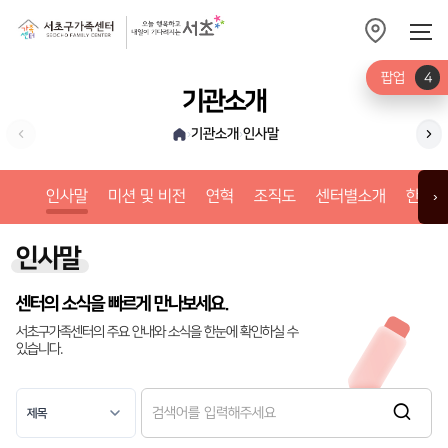
팝업
4
기관소개
기관소개
인사말
›
›
미션
인사말
미션 및 비전
연혁
조직도
센터별소개
한눈에
›
인사말
센터의 소식을 빠르게 만나보세요.
서초구가족센터의 주요 안내와 소식을 한눈에 확인하실 수
있습니다.