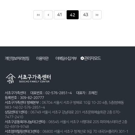
41
43
42
관리자모드
개인정보처리방침
이용약관
이메일수집거부
서초구가족센터
대표번호 : 02-576-2851~4
대표자 : 조혜진
등록번호 : 309-82-20777
서초구가족센터 방배본부 :
06704 서울시 서초구 방배로 10길 10-20 4층, 5층(방배동
983-14) 02-576-2851~4
상담센터(1센터) :
06749 서울시 서초구 강남대로 201 서초문화예술회관 2층 070-
7477-2410
서초구공동육아나눔터(2센터) :
06545 서울시 서초구 사평대로 205 파미에스테이션 2층
02-6919-9748
서초엄마힐링센터(3센터) :
06800 서울시 서초구 청계산로 9길 70 내곡SH플라자 301-1